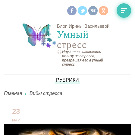
Блог Ирины Васильевой
Умный
стресс
Научитесь извлекать
пользу из стресса,
превращая его в умный
стресс
РУБРИКИ
Главная
Виды стресcа
23
МАР.